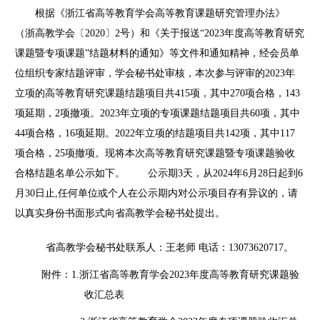
根据《浙江省高等教育学会高等教育课题研究管理办法》
（浙高教学会〔
2020
〕
2
号）和《关于报送“
2023
年度高等教育研究
课题暨专项课题”结题材料的通知》等文件和通知精神，经会员单
位组织专家结题评审，学会秘书处审核，本次参与评审的
2023
年
立项的高等教育研究课题结题项目共
415
项，其中
270
项合格，
143
项延期，
2
项撤项。
2023
年立项的专项课题结题项目共
60
项，其中
44
项合格，
16
项延期。
2022
年立项的结题项目共
142
项，其中
117
项合格，
25
项撤项。现将本次高等教育研究课题暨专项课题验收
合格结题名单公示如下。
公示期
3
天，从
2024
年
6
月
28
日起到
6
月
30
日止
,
任何单位或个人在公示期内对公示项目存有异议的，请
以真实身份书面形式向省高教学会秘书处提出。
省高教学会秘书处联系人：王老师 电话：
13073620717
。
附件：
1.
浙江省高等教育学会
2023
年度高等教育研究课题验
收汇总表