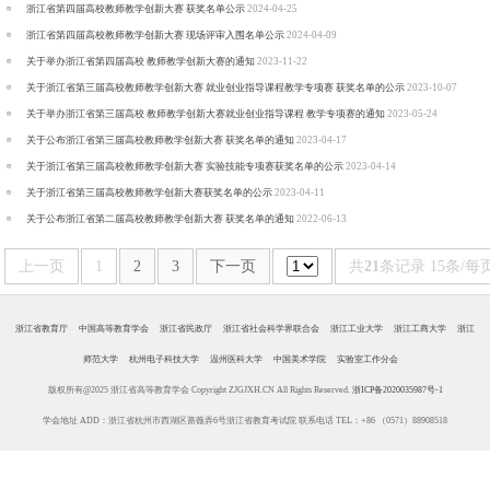
浙江省第四届高校教师教学创新大赛 获奖名单公示
2024-04-25
浙江省第四届高校教师教学创新大赛 现场评审入围名单公示
2024-04-09
关于举办浙江省第四届高校 教师教学创新大赛的通知
2023-11-22
关于浙江省第三届高校教师教学创新大赛 就业创业指导课程教学专项赛 获奖名单的公示
2023-10-07
关于举办浙江省第三届高校 教师教学创新大赛就业创业指导课程 教学专项赛的通知
2023-05-24
关于公布浙江省第三届高校教师教学创新大赛 获奖名单的通知
2023-04-17
关于浙江省第三届高校教师教学创新大赛 实验技能专项赛获奖名单的公示
2023-04-14
关于浙江省第三届高校教师教学创新大赛获奖名单的公示
2023-04-11
关于公布浙江省第二届高校教师教学创新大赛 获奖名单的通知
2022-06-13
上一页
1
2
3
下一页
共
21
条记录 15条/每
浙江省教育厅
中国高等教育学会
浙江省民政厅
浙江省社会科学界联合会
浙江工业大学
浙江工商大学
浙江
师范大学
杭州电子科技大学
温州医科大学
中国美术学院
实验室工作分会
版权所有@2025 浙江省高等教育学会 Copyright ZJGJXH.CN All Rights Reserved.
浙ICP备2020035987号-1
学会地址 ADD：浙江省杭州市西湖区蔷薇弄6号浙江省教育考试院 联系电话 TEL：+86 （0571）88908518