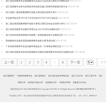
浙江省高等教育学会智能教育分会成立大会在浙江师范大学顺利召开
2022-07-17
浙江省高教学会举办应用型本科高校卓越工程师培养新模式研讨会
2022-07-08
浙江省第二届高校教师教学创新大赛决赛在浙师大举行
2022-05-16
学会秘书处召开2021年工作总结及2022年工作计划会议
2022-03-10
第二届全国高校教师教学创新大赛浙江赛区启动会在浙师大举行
2022-03-04
浙江省高等教育学会教学管理分会 2021学术年会顺利召开
2022-01-27
浙江省本科院校课堂教学创新暨一流课程建设研讨会顺利召开
2021-09-29
我省教师在首届全国高校教师教学创新大赛 取得佳绩
2021-07-30
广东省高等教育学会汤贞敏常务副会长一行来我会调研交流
2021-07-28
浙江省高等教育评价研究院揭牌仪式暨高等教育教学评价研讨会顺利召开
2021-06-06
上一页
1
2
3
4
5
6
下一页
共
7
浙江省教育厅
中国高等教育学会
浙江省民政厅
浙江省社会科学界联合会
浙江工业大学
浙江工商大学
浙江
师范大学
杭州电子科技大学
温州医科大学
中国美术学院
实验室工作分会
版权所有@2025 浙江省高等教育学会 Copyright ZJGJXH.CN All Rights Reserved.
浙ICP备2020035987号-1
学会地址 ADD：浙江省杭州市西湖区蔷薇弄6号浙江省教育考试院 联系电话 TEL：+86 （0571）88908518