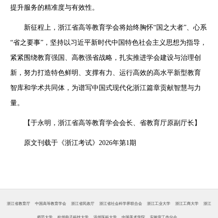
提升服务的精准度与有效性。
新征程上，浙江省高等教育学会将始终胸怀
“国之大者”、心系
“省之要事”，坚持以习近平新时代中国特色社会主义思想为指导，
紧紧围绕教育强国、高教强省战略，扎实推进学会建设与治理创
新，努力打造特色鲜明、支撑有力、运行高效的高水平新型教育
智库和学术共同体，为谱写中国式现代化浙江篇章贡献智慧与力
量。
【
于永
明，
浙江省高等教育学会会长、省教育厅原副厅长
】
原文刊载
于《浙江考试》
2026年第1期
浙江省教育厅
中国高等教育学会
浙江省民政厅
浙江省社会科学界联合会
浙江工业大学
浙江工商大学
浙江
师范大学
杭州电子科技大学
温州医科大学
中国美术学院
实验室工作分会