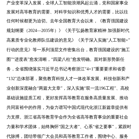
产业变革深入发展，全球人工智能浪潮风起云涌，党和国家事业
发展对高等教育的需要、对科学知识和优秀人才的需要，比以往
任何时候都更为迫切。去年全国教育大会以来，《教育强国建设
规划纲
要（
2024—2035年）》《关于弘扬教育家精神 加强新时代
高素质专业化教师队伍建设的意见》《关于深入实施“人工智能+”
行动的意见》等一系列顶层文件密集出台，教育强国建设的“施工
图”“进度表”愈发清晰，“四梁八柱”愈发明确。面对新形势新任
务，全省围绕落实习近平总书记考察浙江“4+1”重要要求和省委
“132”总体部署，聚焦教育科技人才一体改革发展、科技创新和产
业创新深度融合“两篇大文章”，深入实施“双一流196工程”、高校
基础设施提
质工程，更好发挥高等教育在服务高质量发展、推动
共同富裕中的作用，为奋力谱写中国式现代化浙江新篇章提供有
力支撑。浙江省高等教育学会作为全省高等教育事业的重要社会
力量和学术团体，始终胸怀
“国之大者”、心系“省之要事”，紧跟时
代脉搏，团结带领广大会员和高等教育工作者，围绕中心、服务