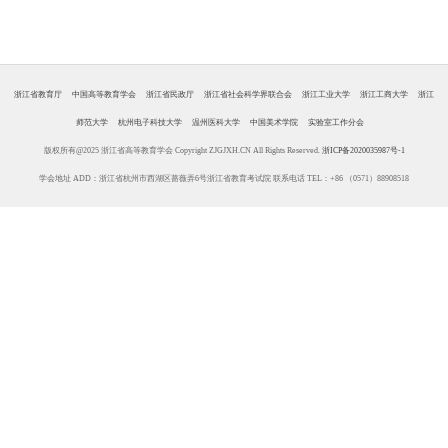
浙江省教育厅
中国高等教育学会
浙江省民政厅
浙江省社会科学界联合会
浙江工业大学
浙江工商大学
浙江
师范大学
杭州电子科技大学
温州医科大学
中国美术学院
实验室工作分会
版权所有@2025 浙江省高等教育学会 Copyright ZJGJXH.CN All Rights Reserved.
浙ICP备2020035987号-1
学会地址 ADD：浙江省杭州市西湖区蔷薇弄6号浙江省教育考试院 联系电话 TEL：+86 （0571）88908518