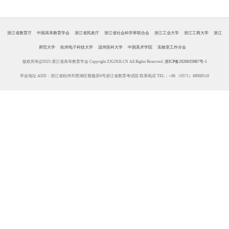
浙江省教育厅
中国高等教育学会
浙江省民政厅
浙江省社会科学界联合会
浙江工业大学
浙江工商大学
浙江
师范大学
杭州电子科技大学
温州医科大学
中国美术学院
实验室工作分会
版权所有@2025 浙江省高等教育学会 Copyright ZJGJXH.CN All Rights Reserved.
浙ICP备2020035987号-1
学会地址 ADD：浙江省杭州市西湖区蔷薇弄6号浙江省教育考试院 联系电话 TEL：+86 （0571）88908518