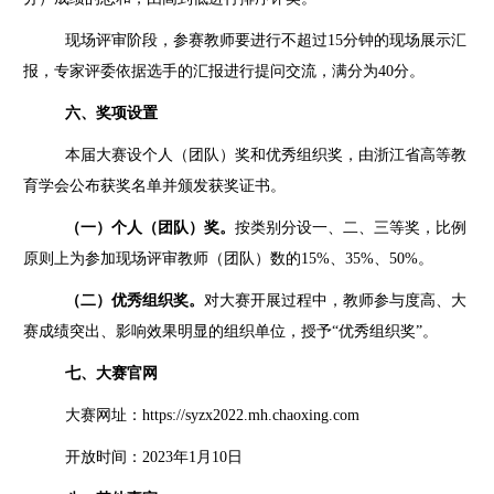
现场评审阶段，参赛教师要进行不超过
15
分钟的现场展示汇
报，专家评委依据选手的汇报进行提问交流，满分为
40
分。
六、奖项设置
本届大赛设个人（团队）奖和优秀组织奖，由浙江省高等教
育学会公布获奖名单并颁发获奖证书。
（一）个人（团队）奖。
按类别分设一、二、三等奖，比例
原则上为参加现场评审教师（团队）数的
15%
、
35%
、
50%
。
（二）优秀组织奖。
对大赛开展过程中，教师参与度高、大
赛成绩突出、影响效果明显的组织单位，授予
“
优秀组织奖
”
。
七、大赛官网
大赛网址：https://syzx2022.mh.chaoxing.com
开放时间：
2023
年
1
月
10
日