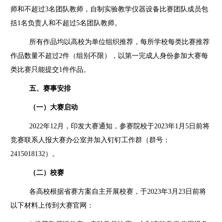
师和不超过
3
名团队教师，自制实验教学仪器设备比赛团队成员包
括
1
名负责人和不超过
5
名团队教师。
所有作品均以高校为单位组织推荐，每所学校每类比赛推荐
作品数量不超过
2
件（组别不限），以第一完成人身份参加大赛每
类比赛只能提交
1
件作品。
五、赛事安排
（一）大赛启动
2022年
12
月，印发大赛通知，参赛院校于2023年
1
月
5
日前将
竞赛联系人报大赛办公室并加入钉钉工作群（群号：
2415018132
）。
（二）校赛
各高校根据省赛方案自主开展校赛，于
2023
年
3
月
23
日前将
以下材料上传到大赛官网：