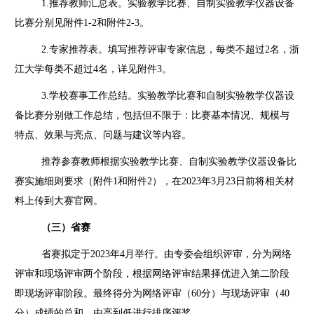
1.推荐教师汇总表。实验教学比赛、自制实验教学仪器设备
比赛分别见附件
1-2
和附件
2-3
。
2.专家推荐表。填写推荐评审专家信息，每类不超过
2
名，浙
江大学每类不超过
4
名，详见附件
3
。
3.学校赛事工作总结。实验教学比赛和自制实验教学仪器设
备比赛分别做工作总结，包括但不限于：比赛基本情况、规模与
特点、效果与亮点、问题与建议等内容。
推荐参赛教师根据实验教学比赛、自制实验教学仪器设备比
赛实施细则要求（附件
1
和附件
2
），在
2023
年
3
月
23
日前将相关材
料上传到大赛官网。
（三）省赛
省赛拟定于2023年
4
月举行。由专委会组织评审，分为网络
评审和现场评审两个阶段，根据网络评审结果择优进入第二阶段
即现场评审阶段。最终得分为网络评审（
60
分）与现场评审（
40
分）成绩的总和，由高到低进行排序评奖。