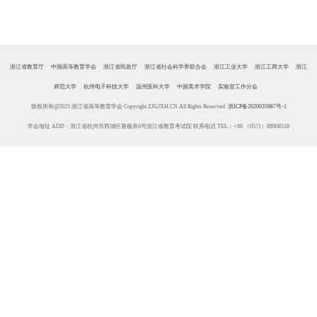
浙江省教育厅
中国高等教育学会
浙江省民政厅
浙江省社会科学界联合会
浙江工业大学
浙江工商大学
浙江
师范大学
杭州电子科技大学
温州医科大学
中国美术学院
实验室工作分会
版权所有@2025 浙江省高等教育学会 Copyright ZJGJXH.CN All Rights Reserved.
浙ICP备2020035987号-1
学会地址 ADD：浙江省杭州市西湖区蔷薇弄6号浙江省教育考试院 联系电话 TEL：+86 （0571）88908518