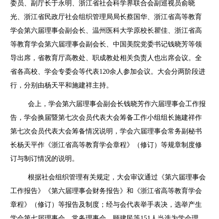
委员、副厅长于永明、浙江省社会科学界联合会副巡视员俞晓
光、浙江省民政厅社会组织管理局局长蔡国华、浙江省高等教育
学会第六届理事会副会长、温州医科大学原校长瞿佳、浙江省高
等教育学会第六届理事会副会长、中国美院党委书记钱晓芳等领
导出席，省教育厅高教处、职成教处相关负责人也出席会议。全
省各高校、学会专委会等代表
120
余人参加会议。大会分两阶段进
行，分别由杨天平和施建祥主持。
会上，学会第六届理事会副会长钱晓芳作六届理事会工作报
告，学会换届暨第七次会员代表大会筹备工作小组组长施建祥作
第七次会员代表大会筹备情况说明，学会六届理事会常务副秘书
长杨天平作《浙江省高等教育学会章程》（修订）等规章制度修
订与制订情况的说明。
根据社会组织管理有关规定，大会审议通过《第六届理事会
工作报告》《第六届理事会财务报告》和《浙江省高等教育学会
章程》（修订）等报告及制度；经与会代表举手表决，选举产生
学会第七届理事会、常务理事会，顾建民等
151
人当选为学会理