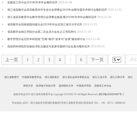
实验室工作分会2019年学术年会顺利召开
2020-01-06
浙江省高教学会高等教育科学专业分会理事会2019年会暨专题学术研讨会顺利召开
2019-12-31
浙江省高等教育学会教学管理分会理事会换届 暨2019年学术年会顺利召开
2019-12-29
省高教学会高校校园传媒分会2019年年会在浙江海洋大学召开
2019-12-23
省高教学会独立学院分会第二次会员大会在之江学院举行
2019-11-18
教学管理分会召开本科院校“互网+教学”改革与“金课”建设研讨会
2019-11-09
高校和科研院所实验技术队伍建设与发展专题研讨会在嘉兴顺利召开
2019-09-24
上一页
1
2
3
4
5
6
下一页
共
5
浙江省教育厅
中国高等教育学会
浙江省民政厅
浙江省社会科学界联合会
浙江工业大学
浙江工商大学
浙江
师范大学
杭州电子科技大学
温州医科大学
中国美术学院
实验室工作分会
版权所有@2025 浙江省高等教育学会 Copyright ZJGJXH.CN All Rights Reserved.
浙ICP备2020035987号-1
学会地址 ADD：浙江省杭州市西湖区蔷薇弄6号浙江省教育考试院 联系电话 TEL：+86 （0571）88908518